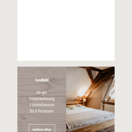
56 qm
Ferienwohnung im 1. OG
2 Schlafzimmer
für 4 Personen
weitere Infos
Sandbühl
90 qm
Ferienwohnung
3 Schlafzimmer
für 6 Personen
weitere Infos