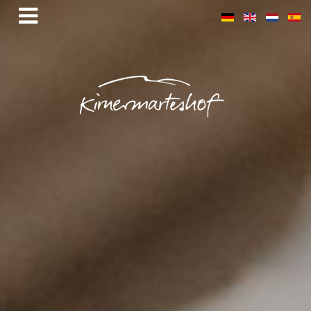
Hörmättle