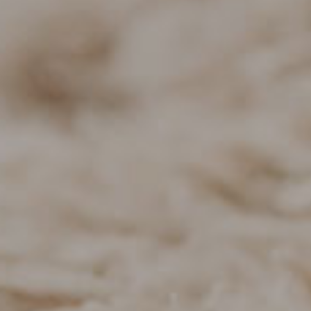
53 QM - DACHGESCHOSS-WOHNUNG
1 Schlafzimmer
für 2 Erwachsene + 1 Kind
Preise
Grundriss (PDF)