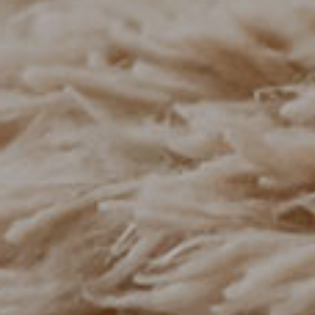
AUSSTATTUNG UND EIGENSCHAFTEN
TV
Telefon
Geschirrspüler
Radio
Herd mit Backofen
Senseo Kaffeemaschine
Fußbodenheizung
Dusche/WC
Spielplatz für Kinder
Nichtraucher
Auf Anfrage: