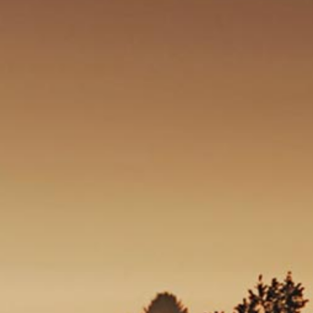
Dauercamper
Camping Kirnermartes in Oberried.
Angekommen: Für länger!
Weit weg vom Alltag - und immer wieder ankommen in der
Intimität und Behaglichkeit der eigenen Unterkunft. Begrüßt
werden mit einem Lächeln, den ganzen Tag Zeit haben zum
Leben. Ihr habt längst die Vorteile eines dauerhaften Stand-
Ortes erkannt?
Allerdings sind momentan keine Dauerstellplätze verfügbar.
Wenn Du Interesse hast, kannst Du uns aber gerne kontaktieren
und wir setzen Dich auf unsere "Warteliste". Wir bitten um