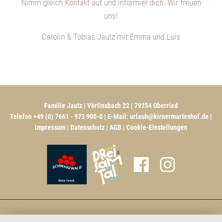
Nimm gleich Kontakt auf und informier dich. Wir freuen
uns!
Carolin & Tobias Jautz mit Emma und Luis
Familie Jautz | Vörlinsbach 22 | 79254 Oberried
Telefon +49 (0) 7661 - 973 900-0 | E-Mail:
urlaub@kirnermarteshof.de
|
Impressum
|
Datenschutz
|
AGB
|
Cookie-Einstellungen