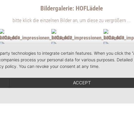
Bildergalerie: HOFLädele
bitte klick die einzelnen Bilder an, um diese zu vergrößern ...
party technologies to integrate certain features. When you click the "
 companies process your personal data for various purposes. Detailed
cy policy. You can revoke your consent at any time.
ACCEPT
Familie Jautz | Vörlinsbach 22 | 79254 Oberried
 | E-Mail:
urlaub@kirnermarteshof.de
|
Legal Notice
|
Privacy Policy
|
Condicio