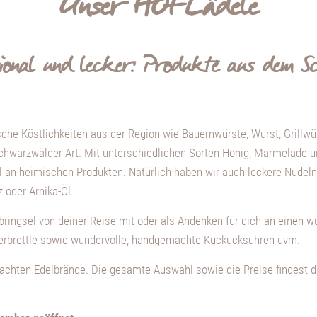
Unser HOFLädele
gional und lecker: Produkte aus dem 
sche Köstlichkeiten aus der Region wie Bauernwürste, Wurst, Grillwür
chwarzwälder Art. Mit unterschiedlichen Sorten Honig, Marmelade u
an heimischen Produkten. Natürlich haben wir auch leckere Nudeln, 
 oder Arnika-Öl.
bringsel von deiner Reise mit oder als Andenken für dich an einen w
perbrettle sowie wundervolle, handgemachte Kuckucksuhren uvm.
chten Edelbrände. Die gesamte Auswahl sowie die Preise findest du