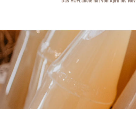
Das HOFLädele hat von April bis No