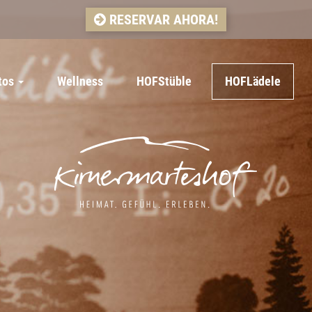
RESERVAR AHORA!
tos
Wellness
HOFStüble
HOFLädele