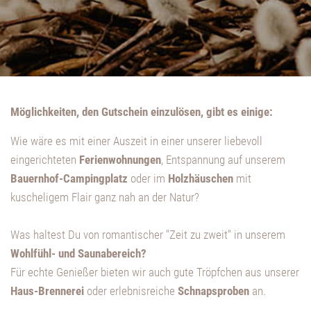
Für Genießer aller Art!
Möglichkeiten, den Gutschein einzulösen, gibt es einige:
Wie wäre es mit einer Auszeit in einer unserer liebevoll
eingerichteten
Ferienwohnungen
, Entspannung auf unserem
Bauernhof-Campingplatz
oder im
Holzhäuschen
mit
kuscheligem Flair ganz nah an der Natur?
Was haltest Du von romantischer "Zeit zu zweit" in unserem
Wohlfühl- und Saunabereich?
Für echte Genießer bieten wir auch gute Tröpfchen aus unserer
Haus-Brennerei
oder erlebnisreiche
Schnapsproben
an.