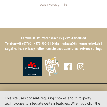
con Emma y Luis
Familie Jautz | Vörlinsbach 22 | 79254 Oberried
Telefon +49 (0)7661 - 973 900-0 | E-Mail:
urlaub@kirnermarteshof.de
|
Legal Notice
|
Privacy Policy
|
Condiciones Generales
|
Privacy Settings
This site uses consent-requiring cookies and third-party
technologies to integrate certain features. When you click the