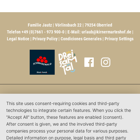
Familie Jautz | Vörlinsbach 22 | 79254 Oberried
Telefon +49 (0)7661 - 973 900-0 | E-Mail:
urlaub@kirnermarteshof.de
|
Legal Notice
|
Privacy Policy
|
Condiciones Generales
|
Privacy Settings
This site uses consent-requiring cookies and third-party
technologies to integrate certain features. When you click the
"Accept All" button, these features are enabled (consent).
After consent is given, we and the involved third-party
companies process your personal data for various purposes.
Detailed information on purpose, legal basis and third party