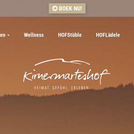
BOEK NU!
ten
Wellness
HOFStüble
HOFLädele