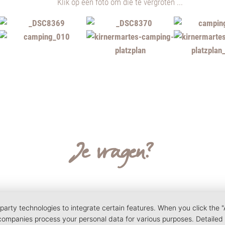
Klik op een foto om die te vergroten ...
Je vragen?
Neem
even
contact en Informeer jezelf.
We zijn blij
!
party technologies to integrate certain features. When you click the "
Carolin & Tobias Jautz
 companies process your personal data for various purposes. Detailed