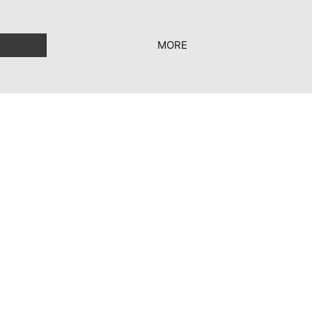
MORE
e voorwaarden
|
Privacy Settings