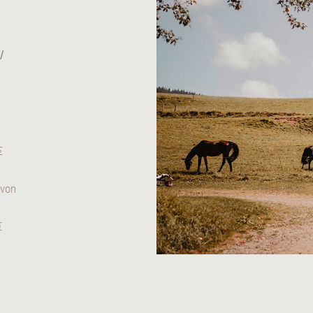
/
.
€
 von
€