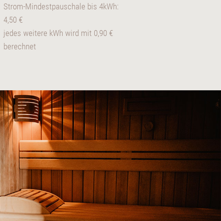
Strom-Mindestpauschale bis 4kWh:
4,50 €
jedes weitere kWh wird mit 0,90 €
berechnet