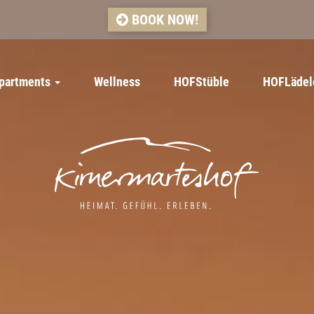
BOOK NOW!
apartments
Wellness
HOFStüble
HOFLädel