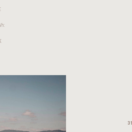
€
Wh:
€
31