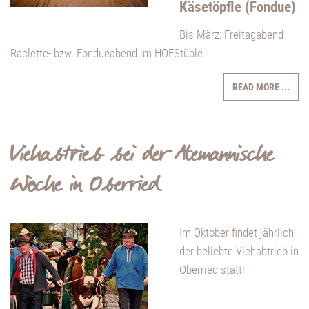
Käsetöpfle (Fondue)
Bis März: Freitagabend
Raclette- bzw. Fondueabend im HOFStüble.
READ MORE ...
Viehabtrieb bei der Alemannische
Woche in Oberried
Im Oktober findet jährlich
der beliebte Viehabtrieb in
Oberried statt!