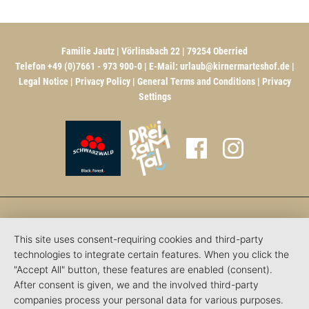
Familie Jautz | Vörlinsbach 22 | 79254 Oberried
Telefon +49 (0)7661 - 973 900-0 | E-Mail:
urlaub@kirnermarteshof.de
|
Legal Notice
|
Privacy Policy
|
General Terms and Conditions
|
Privacy
Settings
This site uses consent-requiring cookies and third-party
technologies to integrate certain features. When you click the
"Accept All" button, these features are enabled (consent).
After consent is given, we and the involved third-party
companies process your personal data for various purposes.