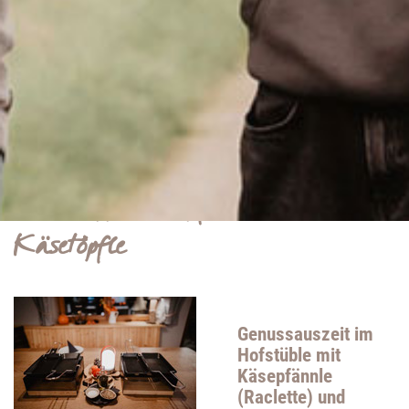
Ehrenpreis – eine Auszeichnung, die die herausragende
Qualität und das handwerkliche Können bei der Herstellung
unseres Edelbrands würdigt.
READ MORE ...
Unser Tipp: Käsepfännle und
Käsetöpfle
Genussauszeit im
Hofstüble mit
Käsepfännle
(Raclette) und