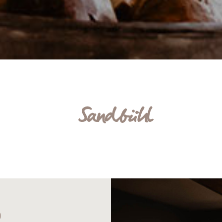
Sandbühl
O