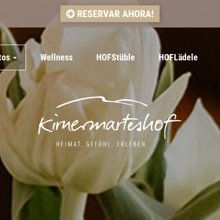
RESERVAR AHORA!
tos
Wellness
HOFStüble
HOFLädele