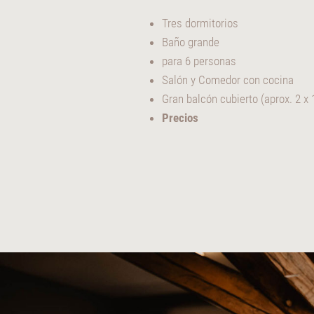
Tres dormitorios
Baño grande
para 6 personas
Salón y Comedor con cocina
Gran balcón cubierto (aprox. 2 x
Precios