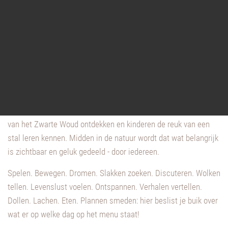
Boodschap: alles echt!
Hier bij ons in het rustige Vörlinsbach in Oberried heeft de
toekomst traditie: Sedert vier generaties is het Kirnermarteshof
in familiebezit. Gasten kunnen de authentieke landbouwkunde
van het Zwarte Woud ontdekken en kinderen de reuk van een
stal leren kennen. Midden in de natuur wordt dat wat belangrijk
is zichtbaar en geluk gedeeld - door iedereen.
Spelen. Bewegen. Dromen. Slakken zoeken. Discuteren. Wolken
tellen. Levenslust voelen. Ontspannen. Verhalen vertellen.
Dollen. Lachen. Eten. Plannen smeden: hier beslist je buik over
wat er op welke dag op het menu staat!