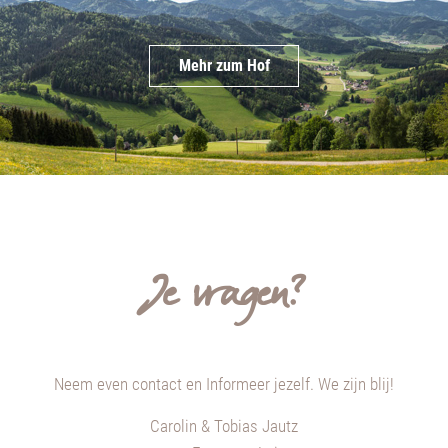
Mehr zum Hof
Je vragen?
Neem
even
contact en Informeer jezelf.
We zijn blij
!
Carolin & Tobias Jautz