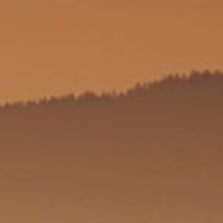
De camping
Kirnermartes Camping: ligging:
groene oase!
Als kampeerder heeft u reeds lang besloten om het wat
langzaam aan te doen, op een groene manier te ontspannen,
van het leven in de natuur en misschien ook van gezellige
avondjes in een klapstoel met een gitaar bij het kampvuur te
genietenen. Elkaar ontmoeten. Je gedachten de vrije loop laten.
Van de vrijheid genieten. Aan het kampvuur zitten. Idiaantje
spelen. Er tussenuit knijpen. Vrienden ontmoeten. De vrijheid
voelen. In het gras liggen. Vallende sterren tellen. Heropleven.