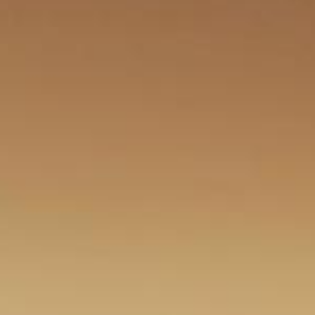
Trefpunt Kirnermartesstüble: In de zomer een gezellig plaatsje
om alleen, met z´n tweeën of met nieuwe vrienden van de
vakantie genieten - graag op het grote zonneterras. En de
kinderen? Zodra die het speelplein ontdekt hebben, hebben die
zowiezo geen tijd meer voor mama en papa. Übrigens: Bei uns
ist das ganze Jahr Saison!