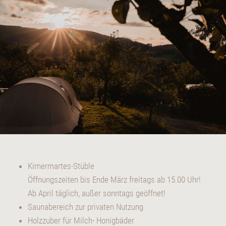
Kirnermartes-Stüble
Öffnungszeiten bis Ende März freitags ab 15.00 Uhr!
Ab April täglich, außer sonntags geöffnet!
Saunabereich zur privaten Nutzung
Holzzuber für Milch- Honigbäder