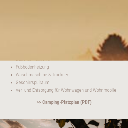
EINRICHTUNG / AUSSTATTUNG
Duschen inklusive
Fußbodenheizung
Waschmaschine & Trockner
Geschirrspülraum
Ver- und Entsorgung für Wohnwagen und Wohnmobile
>> Camping-Platzplan (PDF)