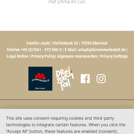
met Emma en Luis
Familie Jautz | Vörlinsbach 22 | 79254 Oberried
Telefon +49 (0)7661 - 973 900-0 | E-Mail:
urlaub@kirnermarteshof.de
|
Legal Notice
|
Privacy Policy
|
Algemene voorwaarden
|
Privacy Settings
This site uses consent-requiring cookies and third-party
technologies to integrate certain features. When you click the
"Accept All" button, these features are enabled (consent).