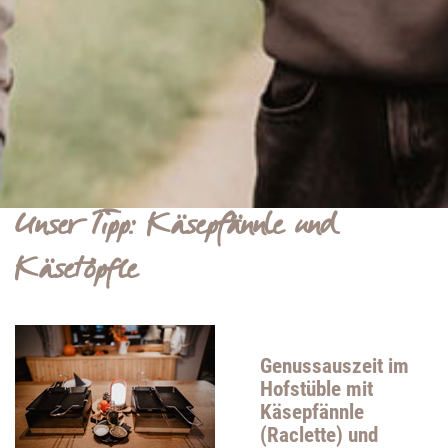
Ehrenpreis – eine Auszeichnung, die die herausragende
Qualität und das handwerkliche Können bei der Herstellung
unseres Edelbrands würdigt.
LEES MEER...
Unser Tipp: Käsepfännle und
Käsetöpfle
Genussauszeit im
Hofstüble mit
Käsepfännle
(Raclette) und