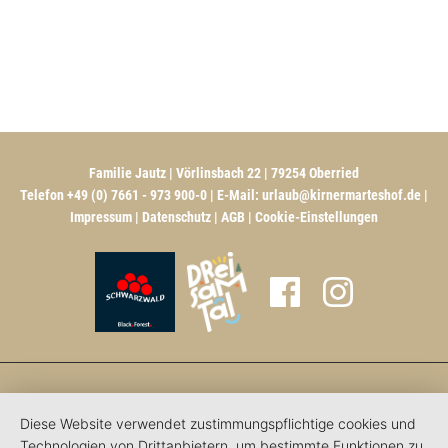
Familie Jautz | Vörlinsbach 22 | 79254 Oberried
Telefon +49 (0) 7661 - 973 900-0 | E-Mail:
urlaub@kirnermarteshof.de
|
Impressum
|
Datenschutz
|
AGB
|
Cookie-Einstellungen
Diese Website verwendet zustimmungspflichtige cookies und
Technologien von Drittanbietern, um bestimmte Funktionen zu